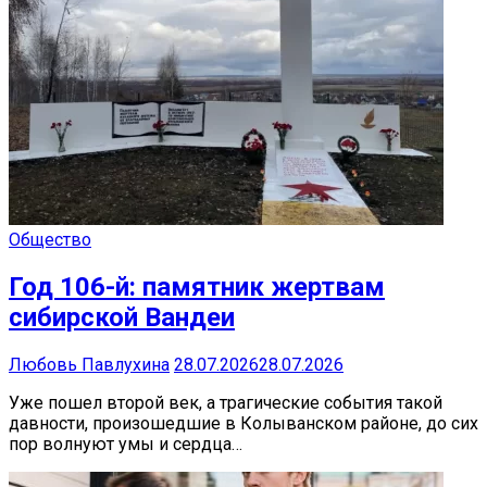
Общество
Год 106-й: памятник жертвам
сибирской Вандеи
Любовь Павлухина
28.07.2026
28.07.2026
Уже пошел второй век, а трагические события такой
давности, произошедшие в Колыванском районе, до сих
пор волнуют умы и сердца…