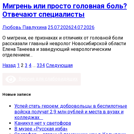
Мигрень или просто головная боль?
Отвечают специалисты
Любовь Павлухина
25.07.2026
24.07.2026
О мигрени, ее признаках и отличиях от головной боли
рассказали главный невролог Новосибирской области
Елена Танеева и заведующий неврологическим
отделением…
Пагинация
Назад
1
2
3
4
…
334
Следующая
записей
Версия для слабовидящих
Новые записи
Успей стать героем: добровольцы в беспилотные
войска получат 2,9 млн рублей и места в вузах и
колледжах
Каникул нет у светофора
В музее «Русская изба»