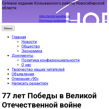
Сетевое издание Колыванского района Новосибирской
области
https://world-weather.ru
Погодные информеры
Меню
Главная
Новости
Общество
Экономика
Документы
Политика конфиденциальности
О нас
Творчество наших читателей
Объявления
Операция «90»
Написать редактору
77 лет Победы в Великой
Отечественной войне