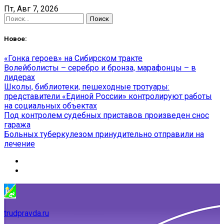
Skip
Пт, Авг 7, 2026
to
Найти:
content
Новое:
«Гонка героев» на Сибирском тракте
Волейболисты – серебро и бронза, марафонцы – в
лидерах
Школы, библиотеки, пешеходные тротуары:
представители «Единой России» контролируют работы
на социальных объектах
Под контролем судебных приставов произведен снос
гаража
Больных туберкулезом принудительно отправили на
лечение
trudpravda.ru