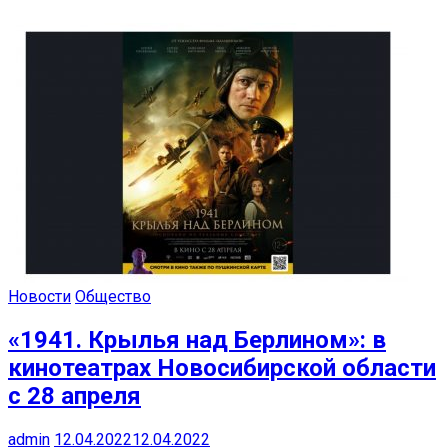
Новости
Общество
«1941. Крылья над Берлином»: в
кинотеатрах Новосибирской области
с 28 апреля
admin
12.04.2022
12.04.2022