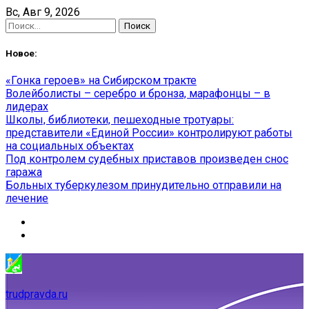
Skip
Вс, Авг 9, 2026
to
Найти:
content
Новое:
«Гонка героев» на Сибирском тракте
Волейболисты – серебро и бронза, марафонцы – в
лидерах
Школы, библиотеки, пешеходные тротуары:
представители «Единой России» контролируют работы
на социальных объектах
Под контролем судебных приставов произведен снос
гаража
Больных туберкулезом принудительно отправили на
лечение
trudpravda.ru