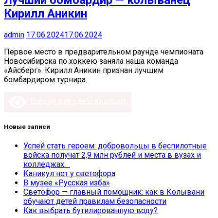
Лучший бомбардир — колыванец
Кирилл Аникин
admin
17.06.2024
17.06.2024
Первое место в предварительном раунде чемпионата
Новосибирска по хоккею заняла наша команда
«Айсберг». Кирилл Аникин признан лучшим
бомбардиром турнира.
Версия для слабовидящих
Новые записи
Успей стать героем: добровольцы в беспилотные
войска получат 2,9 млн рублей и места в вузах и
колледжах
Каникул нет у светофора
В музее «Русская изба»
Светофор — главный помощник: как в Колывани
обучают детей правилам безопасности
Как выбрать бутилированную воду?