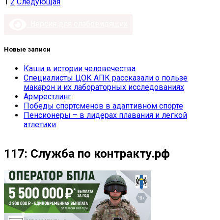
Пагинация
1
2
Следующая
записей
Версия для слабовидящих
Новые записи
Каши в истории человечества
Специалисты ЦОК АПК рассказали о пользе
макарон и их лабораторных исследованиях
Армрестлинг
Победы спортсменов в адаптивном спорте
Пенсионеры – в лидерах плавания и легкой
атлетики
117: Служба по контракту.рф