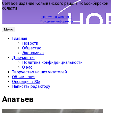
Сетевое издание Колыванского района Новосибирской
области
https://world-weather.ru
Погодные информеры
Меню
Главная
Новости
Общество
Экономика
Документы
Политика конфиденциальности
О нас
Творчество наших читателей
Объявления
Операция «90»
Написать редактору
Апатьев