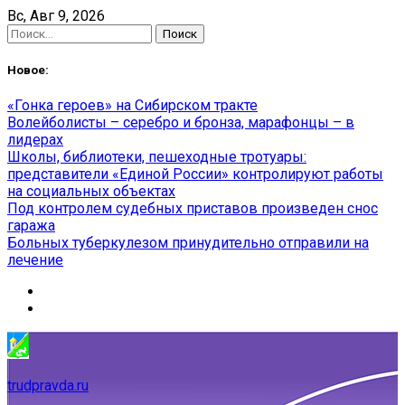
Skip
Вс, Авг 9, 2026
to
Найти:
content
Новое:
«Гонка героев» на Сибирском тракте
Волейболисты – серебро и бронза, марафонцы – в
лидерах
Школы, библиотеки, пешеходные тротуары:
представители «Единой России» контролируют работы
на социальных объектах
Под контролем судебных приставов произведен снос
гаража
Больных туберкулезом принудительно отправили на
лечение
trudpravda.ru