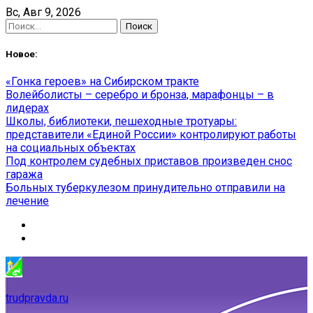
Skip
Вс, Авг 9, 2026
to
Найти:
content
Новое:
«Гонка героев» на Сибирском тракте
Волейболисты – серебро и бронза, марафонцы – в
лидерах
Школы, библиотеки, пешеходные тротуары:
представители «Единой России» контролируют работы
на социальных объектах
Под контролем судебных приставов произведен снос
гаража
Больных туберкулезом принудительно отправили на
лечение
trudpravda.ru