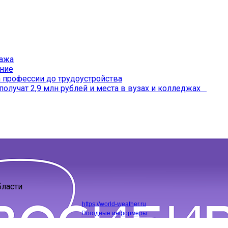
ража
ение
профессии до трудоустройства
получат 2,9 млн рублей и места в вузах и колледжах
бласти
https://world-weather.ru
Погодные информеры