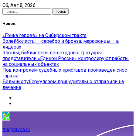
Skip
Сб, Авг 8, 2026
to
Найти:
content
Новое:
«Гонка героев» на Сибирском тракте
Волейболисты – серебро и бронза, марафонцы – в
лидерах
Школы, библиотеки, пешеходные тротуары:
представители «Единой России» контролируют работы
на социальных объектах
Под контролем судебных приставов произведен снос
гаража
Больных туберкулезом принудительно отправили на
лечение
trudpravda.ru