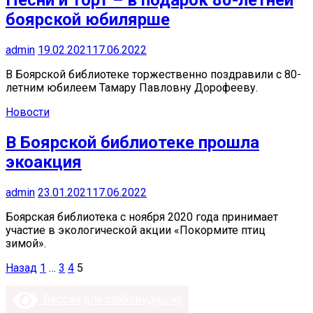
Песни и торт – в подарок 80-летней
боярской юбилярше
admin
19.02.2021
17.06.2022
В Боярской библиотеке торжественно поздравили с 80-
летним юбилеем Тамару Павловну Дорофееву.
Новости
В Боярской библиотеке прошла
экоакция
admin
23.01.2021
17.06.2022
Боярская библиотека с ноября 2020 года принимает
участие в экологической акции «Покормите птиц
зимой».
Пагинация
Назад
1
…
3
4
5
записей
Версия для слабовидящих