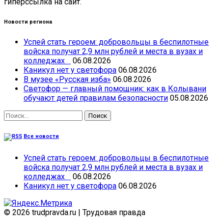
гиперссылка на сайт.
Новости региона
Успей стать героем: добровольцы в беспилотные
войска получат 2,9 млн рублей и места в вузах и
колледжах
06.08.2026
Каникул нет у светофора
06.08.2026
В музее «Русская изба»
06.08.2026
Светофор — главный помощник: как в Колывани
обучают детей правилам безопасности
05.08.2026
Найти:
Все новости
Успей стать героем: добровольцы в беспилотные
войска получат 2,9 млн рублей и места в вузах и
колледжах
06.08.2026
Каникул нет у светофора
06.08.2026
© 2026 trudpravda.ru
|
Трудовая правда