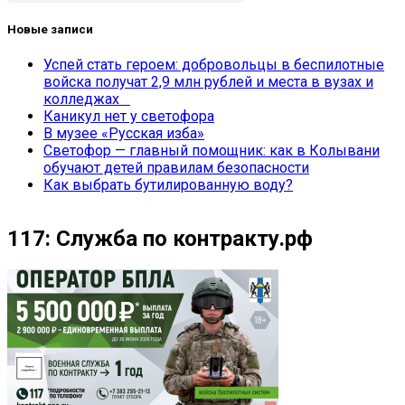
Новые записи
Успей стать героем: добровольцы в беспилотные
войска получат 2,9 млн рублей и места в вузах и
колледжах
Каникул нет у светофора
В музее «Русская изба»
Светофор — главный помощник: как в Колывани
обучают детей правилам безопасности
Как выбрать бутилированную воду?
117: Служба по контракту.рф