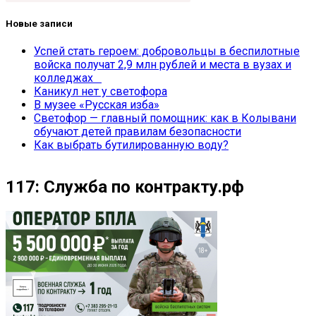
Новые записи
Успей стать героем: добровольцы в беспилотные
войска получат 2,9 млн рублей и места в вузах и
колледжах
Каникул нет у светофора
В музее «Русская изба»
Светофор — главный помощник: как в Колывани
обучают детей правилам безопасности
Как выбрать бутилированную воду?
117: Служба по контракту.рф