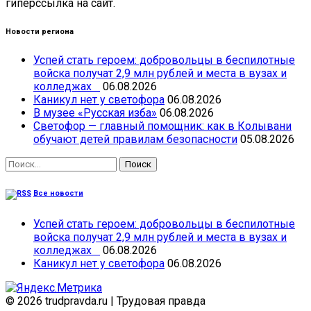
гиперссылка на сайт.
Новости региона
Успей стать героем: добровольцы в беспилотные
войска получат 2,9 млн рублей и места в вузах и
колледжах
06.08.2026
Каникул нет у светофора
06.08.2026
В музее «Русская изба»
06.08.2026
Светофор — главный помощник: как в Колывани
обучают детей правилам безопасности
05.08.2026
Найти:
Все новости
Успей стать героем: добровольцы в беспилотные
войска получат 2,9 млн рублей и места в вузах и
колледжах
06.08.2026
Каникул нет у светофора
06.08.2026
© 2026 trudpravda.ru
|
Трудовая правда