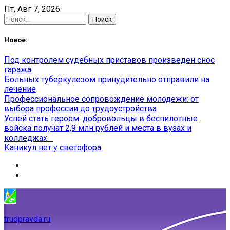
Skip
Пт, Авг 7, 2026
to
Найти:
content
Новое:
Под контролем судебных приставов произведен снос
гаража
Больных туберкулезом принудительно отправили на
лечение
Профессиональное сопровождение молодежи: от
выбора профессии до трудоустройства
Успей стать героем: добровольцы в беспилотные
войска получат 2,9 млн рублей и места в вузах и
колледжах
Каникул нет у светофора
trudpravda.ru