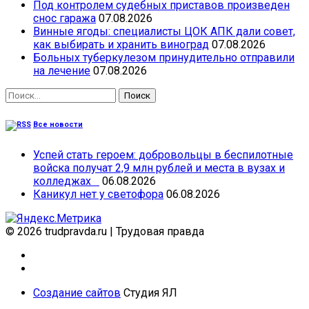
Под контролем судебных приставов произведен
снос гаража
07.08.2026
Винные ягоды: специалисты ЦОК АПК дали совет,
как выбирать и хранить виноград
07.08.2026
Больных туберкулезом принудительно отправили
на лечение
07.08.2026
Найти:
Все новости
Успей стать героем: добровольцы в беспилотные
войска получат 2,9 млн рублей и места в вузах и
колледжах
06.08.2026
Каникул нет у светофора
06.08.2026
© 2026 trudpravda.ru
|
Трудовая правда
Создание сайтов
Студия ЯЛ