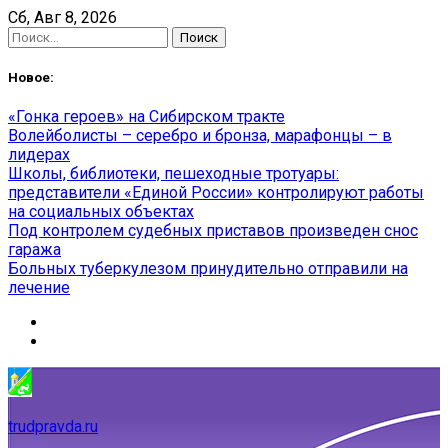
Skip
Сб, Авг 8, 2026
to
Найти:
content
Новое:
«Гонка героев» на Сибирском тракте
Волейболисты – серебро и бронза, марафонцы – в
лидерах
Школы, библиотеки, пешеходные тротуары:
представители «Единой России» контролируют работы
на социальных объектах
Под контролем судебных приставов произведен снос
гаража
Больных туберкулезом принудительно отправили на
лечение
trudpravda.ru