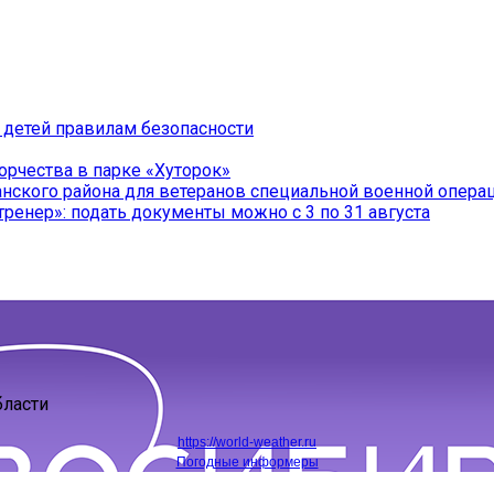
 детей правилам безопасности
орчества в парке «Хуторок»
нского района для ветеранов специальной военной операц
тренер»: подать документы можно с 3 по 31 августа
бласти
https://world-weather.ru
Погодные информеры