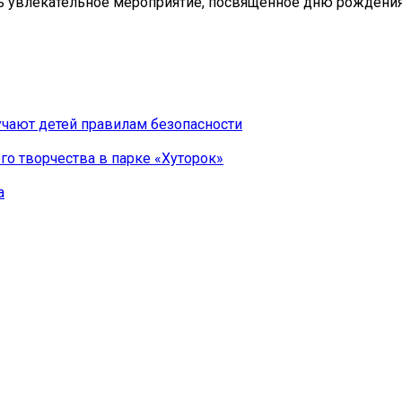
ь увлекательное мероприятие, посвященное дню рождени
чают детей правилам безопасности
го творчества в парке «Хуторок»
а