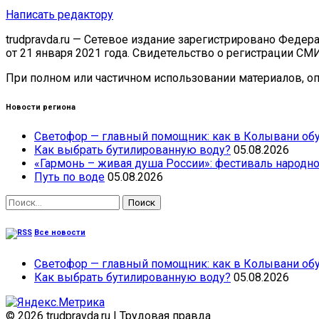
Написать редактору
trudpravda.ru — Сетевое издание зарегистрировано Феде
от 21 января 2021 года. Свидетельство о регистрации СМ
При полном или частичном использовании материалов, опу
Новости региона
Светофор — главный помощник: как в Колывани обу
Как выбрать бутилированную воду?
05.08.2026
«Гармонь – живая душа России»: фестиваль народно
Путь по воде
05.08.2026
Найти:
Все новости
Светофор — главный помощник: как в Колывани обу
Как выбрать бутилированную воду?
05.08.2026
© 2026 trudpravda.ru
|
Трудовая правда