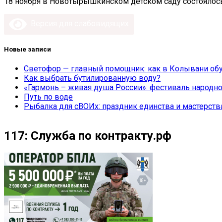
18 ноября в Новотырышкинском детском саду состоялос
Версия для слабовидящих
Новые записи
Светофор — главный помощник: как в Колывани обу
Как выбрать бутилированную воду?
«Гармонь – живая душа России»: фестиваль народно
Путь по воде
Рыбалка для сВОИх: праздник единства и мастерств
117: Служба по контракту.рф