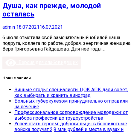
Душа, как прежде, молодой
осталась
admin
18.07.2021
16.07.2021
6 июля отметила свой замечательный юбилей наша
подруга, коллега по работе, добрая, энергичная женщина
Вера Григорьевна Гайдашова. Для неё годы…
Версия для слабовидящих
Новые записи
Винные ягоды: специалисты ЦОК АПК дали совет,
как выбирать и хранить виноград
Больных туберкулезом принудительно отправили
на лечение
Профессиональное сопровождение молодежи: от
выбора профессии до трудоустройства
Успей стать героем: добровольцы в беспилотные
войска получат 2,9 млн рублей и места в вузах и