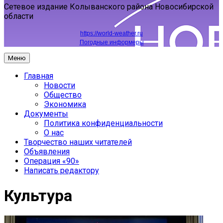
Сетевое издание Колыванского района Новосибирской
области
https://world-weather.ru
Погодные информеры
Меню
Главная
Новости
Общество
Экономика
Документы
Политика конфиденциальности
О нас
Творчество наших читателей
Объявления
Операция «90»
Написать редактору
Культура