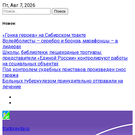
Skip
Пт, Авг 7, 2026
to
Найти:
content
Новое:
«Гонка героев» на Сибирском тракте
Волейболисты – серебро и бронза, марафонцы – в
лидерах
Школы, библиотеки, пешеходные тротуары:
представители «Единой России» контролируют работы
на социальных объектах
Под контролем судебных приставов произведен снос
гаража
Больных туберкулезом принудительно отправили на
лечение
trudpravda.ru