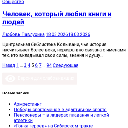
Общество
Человек, который любил книги и
людей
Любовь Павлухина
18.03.2026
18.03.2026
Центральная библиотека Колывани, чья история
насчитывает более века, неразрывно связана с именами
тех, кто вкладывал свои силы, знания и душу…
Пагинация
Назад
1
…
3
4
5
6
7
…
94
Следующая
записей
Версия для слабовидящих
Новые записи
Армрестлинг
Победы спортсменов в адаптивном спорте
Пенсионеры – в лидерах плавания и легкой
атлетики
«Гонка героев» на Сибирском тракте