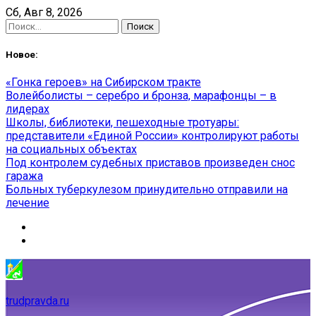
Skip
Сб, Авг 8, 2026
to
Найти:
content
Новое:
«Гонка героев» на Сибирском тракте
Волейболисты – серебро и бронза, марафонцы – в
лидерах
Школы, библиотеки, пешеходные тротуары:
представители «Единой России» контролируют работы
на социальных объектах
Под контролем судебных приставов произведен снос
гаража
Больных туберкулезом принудительно отправили на
лечение
trudpravda.ru