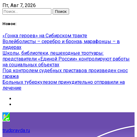
Skip
Пт, Авг 7, 2026
to
Найти:
content
Новое:
«Гонка героев» на Сибирском тракте
Волейболисты – серебро и бронза, марафонцы – в
лидерах
Школы, библиотеки, пешеходные тротуары:
представители «Единой России» контролируют работы
на социальных объектах
Под контролем судебных приставов произведен снос
гаража
Больных туберкулезом принудительно отправили на
лечение
trudpravda.ru