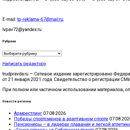
E-mail:
tp-reklama-67@mail.ru;
lvpav72@yandex.ru
Рубрики
Рубрики
Написать редактору
trudpravda.ru — Сетевое издание зарегистрировано Феде
от 21 января 2021 года. Свидетельство о регистрации СМ
При полном или частичном использовании материалов, опу
Новости региона
Армрестлинг
07.08.2026
Победы спортсменов в адаптивном спорте
07.08.202
Пенсионеры – в лидерах плавания и легкой атлетик
«Гонка героев» на Сибирском тракте
07.08.2026