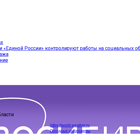
ах
и «Единой России» контролируют работы на социальных о
ража
ение
бласти
https://world-weather.ru
Погодные информеры