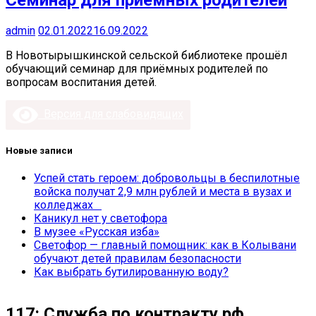
Семинар для приемных родителей
admin
02.01.2022
16.09.2022
В Новотырышкинской сельской библиотеке прошёл
обучающий семинар для приёмных родителей по
вопросам воспитания детей.
Версия для слабовидящих
Новые записи
Успей стать героем: добровольцы в беспилотные
войска получат 2,9 млн рублей и места в вузах и
колледжах
Каникул нет у светофора
В музее «Русская изба»
Светофор — главный помощник: как в Колывани
обучают детей правилам безопасности
Как выбрать бутилированную воду?
117: Служба по контракту.рф