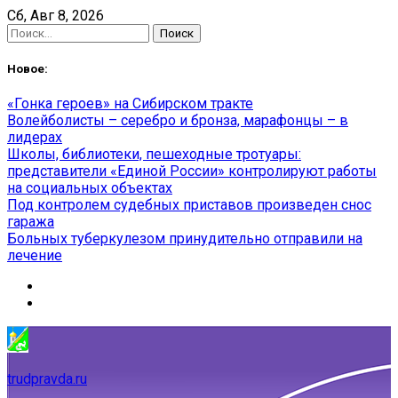
Skip
Сб, Авг 8, 2026
to
Найти:
content
Новое:
«Гонка героев» на Сибирском тракте
Волейболисты – серебро и бронза, марафонцы – в
лидерах
Школы, библиотеки, пешеходные тротуары:
представители «Единой России» контролируют работы
на социальных объектах
Под контролем судебных приставов произведен снос
гаража
Больных туберкулезом принудительно отправили на
лечение
trudpravda.ru