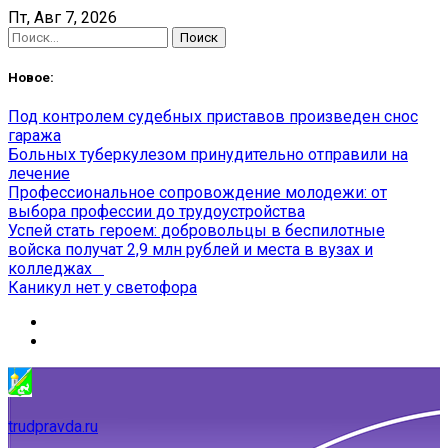
Skip
Пт, Авг 7, 2026
to
Найти:
content
Новое:
Под контролем судебных приставов произведен снос
гаража
Больных туберкулезом принудительно отправили на
лечение
Профессиональное сопровождение молодежи: от
выбора профессии до трудоустройства
Успей стать героем: добровольцы в беспилотные
войска получат 2,9 млн рублей и места в вузах и
колледжах
Каникул нет у светофора
trudpravda.ru