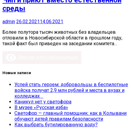
Чип и приют вместо естественной
среды
admin
26.02.2021
14.06.2021
Более полутора тысяч животных без владельцев
отловили в Новосибирской области в прошлом году,
такой факт был приведен на заседании комитета…
Версия для слабовидящих
Новые записи
Успей стать героем: добровольцы в беспилотные
войска получат 2,9 млн рублей и места в вузах и
колледжах
Каникул нет у светофора
В музее «Русская изба»
Светофор — главный помощник: как в Колывани
обучают детей правилам безопасности
Как выбрать бутилированную воду?