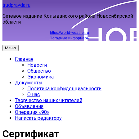
trudpravda.ru
Сетевое издание Колыванского района Новосибирской
области
https://world-weather.ru
Погодные информеры
Меню
Главная
Новости
Общество
Экономика
Документы
Политика конфиденциальности
О нас
Творчество наших читателей
Объявления
Операция «90»
Написать редактору
Сертификат