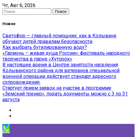
Skip
Чт, Авг 6, 2026
to
Найти:
content
Новое:
Светофор — главный помощник: как в Колывани
обучают детей правилам безопасности
Как выбрать бутилированную воду?
«Гармонь – живая душа России»: фестиваль народного
творчества в парке «Хуторок»
В настоящее время в Центре занятости населения
Колыванского района для ветеранов специальной
военной операции действует стандарт адресного
сопровождения.
Стартует прием заявок на участие в программе
«Земский тренер»: подать документы можно с 3 по 31
августа