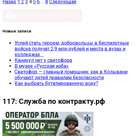
Пагинация
Назад
1
2
3
4
5
6
…
8
Следующая
записей
Версия для слабовидящих
Новые записи
Успей стать героем: добровольцы в беспилотные
войска получат 2,9 млн рублей и места в вузах и
колледжах
Каникул нет у светофора
В музее «Русская изба»
Светофор — главный помощник: как в Колывани
обучают детей правилам безопасности
Как выбрать бутилированную воду?
117: Служба по контракту.рф