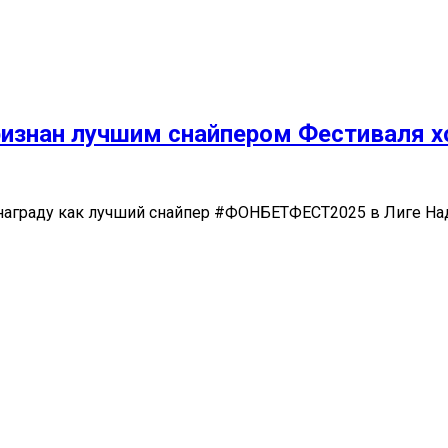
ризнан лучшим снайпером Фестиваля х
 награду как лучший снайпер #ФОНБЕТФЕСТ2025 в Лиге Н