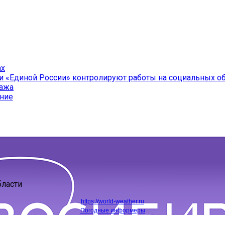
ах
и «Единой России» контролируют работы на социальных о
ража
ение
бласти
https://world-weather.ru
Погодные информеры