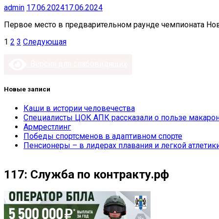
admin
17.06.2024
17.06.2024
Первое место в предварительном раунде чемпионата Нов
Пагинация
1
2
3
Следующая
записей
Версия для слабовидящих
Новые записи
Каши в истории человечества
Специалисты ЦОК АПК рассказали о пользе макарон
Армрестлинг
Победы спортсменов в адаптивном спорте
Пенсионеры – в лидерах плавания и легкой атлетик
117: Служба по контракту.рф