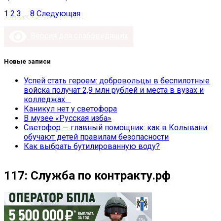
Пагинация
1
2
3
…
8
Следующая
записей
Версия для слабовидящих
Новые записи
Успей стать героем: добровольцы в беспилотные
войска получат 2,9 млн рублей и места в вузах и
колледжах
Каникул нет у светофора
В музее «Русская изба»
Светофор — главный помощник: как в Колывани
обучают детей правилам безопасности
Как выбрать бутилированную воду?
117: Служба по контракту.рф