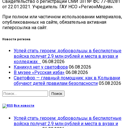
Свидетельство о регистрации СМИ ЭЛ № ФС 77-80281
от 22.01.2021. Учредитель: ГАУ НСО «РегионМедиа».
При полном или частичном использовании материалов,
опубликованных на сайте, обязательна активная
гиперссылка на сайт.
Новости региона
Успей стать героем: добровольцы в беспилотные
войска получат 2,9 млн рублей и места в вузах и
колледжах
06.08.2026
Каникул нет у светофора
06.08.2026
В музее «Русская изба»
06.08.2026
Светофор — главный помощник: как в Колывани
обучают детей правилам безопасности
05.08.2026
Найти:
Все новости
Успей стать героем: добровольцы в беспилотные
войска получат 2,9 млн рублей и места в вузах и