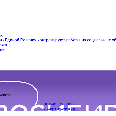
ах
и «Единой России» контролируют работы на социальных о
ража
ение
бласти
https://world-weather.ru
Погодные информеры