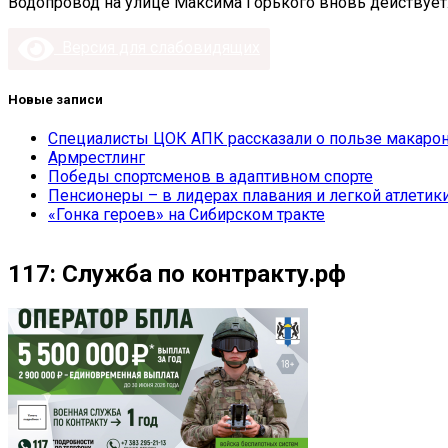
Водопровод на улице Максима Горького вновь действует
Версия для слабовидящих
Новые записи
Специалисты ЦОК АПК рассказали о пользе макарон
Армрестлинг
Победы спортсменов в адаптивном спорте
Пенсионеры – в лидерах плавания и легкой атлетик
«Гонка героев» на Сибирском тракте
117: Служба по контракту.рф