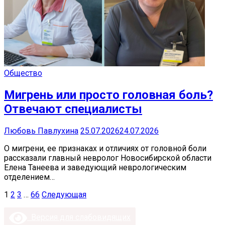
Общество
Мигрень или просто головная боль?
Отвечают специалисты
Любовь Павлухина
25.07.2026
24.07.2026
О мигрени, ее признаках и отличиях от головной боли
рассказали главный невролог Новосибирской области
Елена Танеева и заведующий неврологическим
отделением…
Пагинация
1
2
3
…
66
Следующая
записей
Версия для слабовидящих