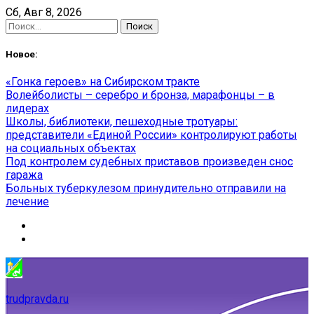
Skip
Сб, Авг 8, 2026
to
Найти:
content
Новое:
«Гонка героев» на Сибирском тракте
Волейболисты – серебро и бронза, марафонцы – в
лидерах
Школы, библиотеки, пешеходные тротуары:
представители «Единой России» контролируют работы
на социальных объектах
Под контролем судебных приставов произведен снос
гаража
Больных туберкулезом принудительно отправили на
лечение
trudpravda.ru