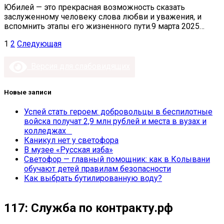
Юбилей — это прекрасная возможность сказать
заслуженному человеку слова любви и уважения, и
вспомнить этапы его жизненного пути.9 марта 2025…
Пагинация
1
2
Следующая
записей
Версия для слабовидящих
Новые записи
Успей стать героем: добровольцы в беспилотные
войска получат 2,9 млн рублей и места в вузах и
колледжах
Каникул нет у светофора
В музее «Русская изба»
Светофор — главный помощник: как в Колывани
обучают детей правилам безопасности
Как выбрать бутилированную воду?
117: Служба по контракту.рф