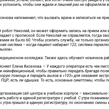
их успокоить, чтобы они ждали и лишний раз не оформляли в
енова напоминает, что вызвать врача и записаться на при
 робот Николай, он может оформить запись на прием или в
дает с пропиской. Если Николай не справляется, тогда зв
демии их было 60. Чтобы усилить службу, не только орган
иная система – когда пациент набирает 122, система перекл
вызов».
в медицинском колледже. Также здесь обучают новичков ра
ясняет Елена Аксенова. –
У каждого оператора есть чек-лист
и неинфекционный, чтобы правильно передать бригаде поли
корую помощь и передать вызов в «103» для оказания экстр
т ПЦР, есть ли одышка. То есть, основные симптомы, чтобы 
организация call-центра в учебном корпусе – максимально
ь работу в единой регистратуре с учебой. С утра позанималс
т, с утра пришел в единую регистратуру, по окончанию смен