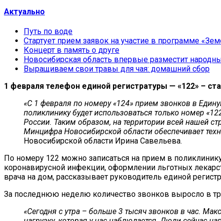
Актуально
Путь по воде
Стартует прием заявок на участие в программе «Зем
Концерт в память о друге
Новосибирская область впервые разместит народн
Выращиваем свои травы для чая: домашний сбор
1 февраля телефон единой регистратуры — «122» – ст
«С 1 февраля по номеру «124» прием звонков в Едину
поликлинику будет использоваться только номер «12
России. Таким образом, на территории всей нашей ст
Минцифра Новосибирской области обеспечивает техн
Новосибирской области Ирина Савельева.
По номеру 122 можно записаться на прием в поликлинику
коронавирусной инфекции, оформлении льготных лекарств
врача на дом, рассказывает руководитель единой регист
За последнюю неделю количество звонков выросло в три
«Сегодня с утра – больше 3 тысяч звонков в час. Ма
нагрузку, которая у нас наблюдается. Люди сейчас на