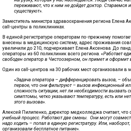
переживают, что к ним не дойдет доктор. Стараемся 
существуют».
Заместитель министра здравоохранения региона Елена Акс
call-центры в поликлиниках.
В единой регистратуре операторам по-прежнему помогает
внесены в медицинскую систему, адрес проживания совпа
увеличили до 210, подчеркивает Елена Аксенова. До пан
операторы из 60 поликлиник всего региона. «
Работает ед
свободен оператор в Чистоозерном, он примет и оформит 
Один из call-центров на 30 рабочих мест организовали 
«Задача оператора – дифференцировать вызов,
– объ
первое, что они фильтруют – вызов инфекционный ил
сложность ситуации, нет ли необходимости вызвать с
симптомы, четко указывают температуру, есть или не
этого вызова»
.
Алексей Пилипенко, директор медколледжа считает, что 
учебный процесс. Работают две смены. Они могут совместит
надо ходить – попал в единую регистратуру. Или, наоборо
организовали бесплатное питание».