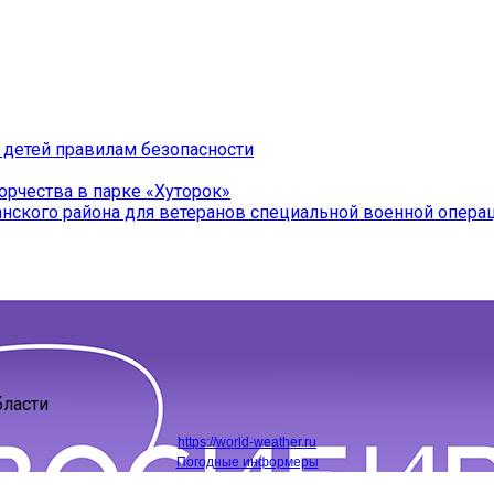
 детей правилам безопасности
орчества в парке «Хуторок»
нского района для ветеранов специальной военной операц
бласти
https://world-weather.ru
Погодные информеры