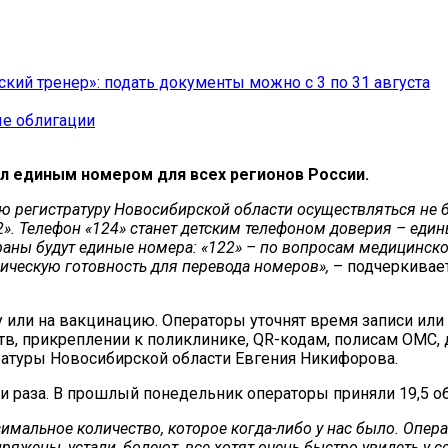
ский тренер»: подать документы можно с 3 по 31 августа
ые облигации
ал единым номером для всех регионов России.
ю регистратуру Новосибирской области осуществляться не б
2». Телефон «124» станет детским телефоном доверия – ед
раны будут единые номера: «122» – по вопросам медицинско
ическую готовность для перевода номеров»,
– подчеркивает
 или на вакцинацию. Операторы уточнят время записи или 
, прикреплении к поликлинике, QR-кодам, полисам ОМС, д
ратуры Новосибирской области Евгения Никифорова.
 раза. В прошлый понедельник операторы приняли 19,5 о
ксимальное количество, которое когда-либо у нас было. Опе
пряжены, устали, болеют, все хотят очень быстро увидеть у 