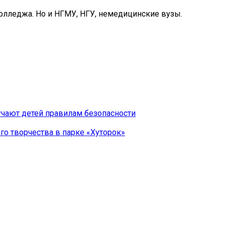
олледжа. Но и НГМУ, НГУ, немедицинские вузы.
чают детей правилам безопасности
го творчества в парке «Хуторок»