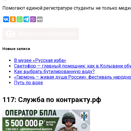
Помогают единой регистратуре студенты не только медк
Версия для слабовидящих
Новые записи
В музее «Русская изба»
Светофор — главный помощник: как в Колывани обу
Как выбрать бутилированную воду?
«Гармонь – живая душа России»: фестиваль народно
Путь по воде
117: Служба по контракту.рф