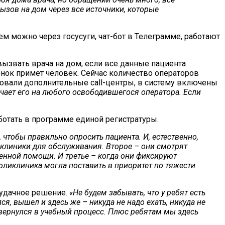
ызов на дом через все источники, которые
ем можно через госусуги, чат-бот в Телеграмме, работают
ызвать врача на дом, если все данные пациента
онок примет человек. Сейчас количество операторов
изовали дополнительные call-центры, в систему включены
ючает его на любого освободившегося оператора. Если
ботать в программе единой регистратуры.
, чтобы правильно опросить пациента. И, естественно,
клиники для обслуживания. Второе – они смотрят
енной помощи. И третье – когда они фиксируют
поликлиника могла поставить в приоритет по тяжести
 удачное решение.
«Не будем забывать, что у ребят есть
я, вышел и здесь же – никуда не надо ехать, никуда не
ы вернулся в учебный процесс. Плюс ребятам мы здесь