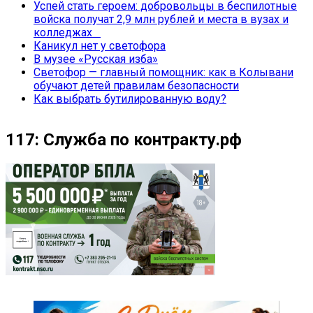
Успей стать героем: добровольцы в беспилотные
войска получат 2,9 млн рублей и места в вузах и
колледжах
Каникул нет у светофора
В музее «Русская изба»
Светофор — главный помощник: как в Колывани
обучают детей правилам безопасности
Как выбрать бутилированную воду?
117: Служба по контракту.рф