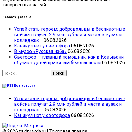
гиперссылка на сайт.
Новости региона
Успей стать героем: добровольцы в беспилотные
войска получат 2,9 млн рублей и места в вузах и
колледжах
06.08.2026
Каникул нет у светофора
06.08.2026
В музее «Русская изба»
06.08.2026
Светофор — главный помощник: как в Колывани
обучают детей правилам безопасности
05.08.2026
Найти:
Все новости
Успей стать героем: добровольцы в беспилотные
войска получат 2,9 млн рублей и места в вузах и
колледжах
06.08.2026
Каникул нет у светофора
06.08.2026
© 2026 trudpravda.ru
|
Трудовая правда