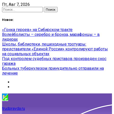
Skip
Пт, Авг 7, 2026
to
Найти:
content
Новое:
«Гонка героев» на Сибирском тракте
Волейболисты – серебро и бронза, марафонцы – в
лидерах
Школы, библиотеки, пешеходные тротуары:
представители «Единой России» контролируют работы
на социальных объектах
Под контролем судебных приставов произведен снос
гаража
Больных туберкулезом принудительно отправили на
лечение
trudpravda.ru