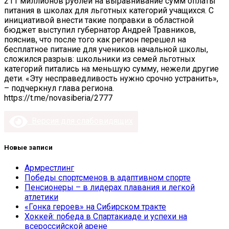
211 миллионов рублей на выравнивание сумм оплаты
питания в школах для льготных категорий учащихся. С
инициативой внести такие поправки в областной
бюджет выступил губернатор Андрей Травников,
пояснив, что после того как регион перешел на
бесплатное питание для учеников начальной школы,
сложился разрыв: школьники из семей льготных
категорий питались на меньшую сумму, нежели другие
дети. «Эту несправедливость нужно срочно устранить»,
– подчеркнул глава региона.
https://t.me/novasiberia/2777
Версия для слабовидящих
Новые записи
Армрестлинг
Победы спортсменов в адаптивном спорте
Пенсионеры – в лидерах плавания и легкой
атлетики
«Гонка героев» на Сибирском тракте
Хоккей: победа в Спартакиаде и успехи на
всероссийской арене