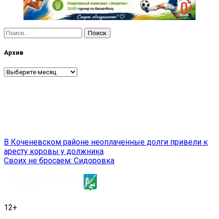
Найти:
Архив
Архив
Навигация
В Коченевском районе неоплаченные долги привели к
аресту коровы у должника
по
Своих не бросаем: Сидоровка
записям
12+