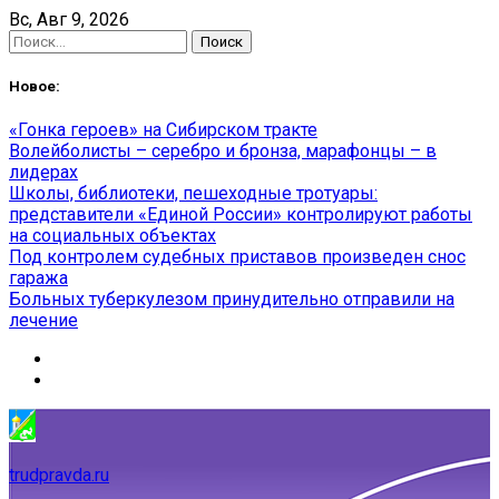
Skip
Вс, Авг 9, 2026
to
Найти:
content
Новое:
«Гонка героев» на Сибирском тракте
Волейболисты – серебро и бронза, марафонцы – в
лидерах
Школы, библиотеки, пешеходные тротуары:
представители «Единой России» контролируют работы
на социальных объектах
Под контролем судебных приставов произведен снос
гаража
Больных туберкулезом принудительно отправили на
лечение
trudpravda.ru