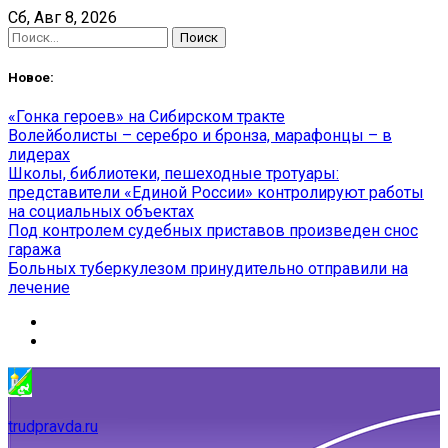
Skip
Сб, Авг 8, 2026
to
Найти:
content
Новое:
«Гонка героев» на Сибирском тракте
Волейболисты – серебро и бронза, марафонцы – в
лидерах
Школы, библиотеки, пешеходные тротуары:
представители «Единой России» контролируют работы
на социальных объектах
Под контролем судебных приставов произведен снос
гаража
Больных туберкулезом принудительно отправили на
лечение
trudpravda.ru