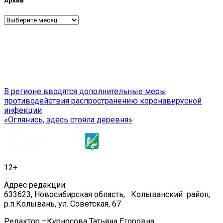
Архив
Архив
Навигация
В регионе вводятся дополнительные меры
противодействия распространению коронавирусной
по
инфекции
записям
«Оглянись, здесь стояла деревня»
12+
Адрес редакции:
633623, Новосибирская область, Колыванский район,
р.п.Колывань, ул. Советская, 67
Редактор –Курносова Татьяна Егоровна.