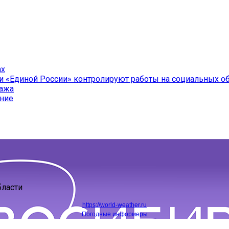
ах
и «Единой России» контролируют работы на социальных о
ража
ение
бласти
https://world-weather.ru
Погодные информеры