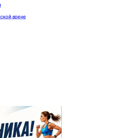
и
йской арене