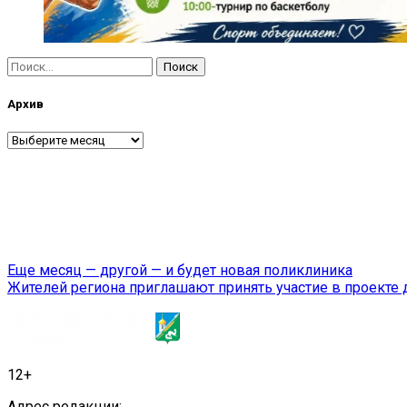
Найти:
Архив
Архив
Навигация
Еще месяц — другой — и будет новая поликлиника
Жителей региона приглашают принять участие в проекте 
по
записям
12+
Адрес редакции: