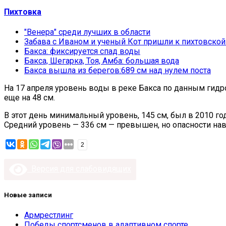
Пихтовка
"Венера" среди лучших в области
Забава с Иваном и ученый Кот пришли к пихтовской
Бакса: фиксируется спад воды
Бакса, Шегарка, Тоя, Амба: большая вода
Бакса вышла из берегов:689 см над нулем поста
На 17 апреля уровень воды в реке Бакса по данным гидро
еще на 48 см.
В этот день минимальный уровень, 145 см, был в 2010 год
Средний уровень — 336 см — превышен, но опасности нав
2
Версия для слабовидящих
Новые записи
Армрестлинг
Победы спортсменов в адаптивном спорте