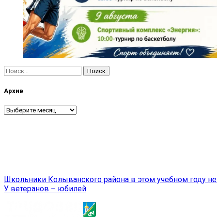
Найти:
Архив
Архив
Навигация
Школьники Колыванского района в этом учебном году не
У ветеранов – юбилей
по
записям