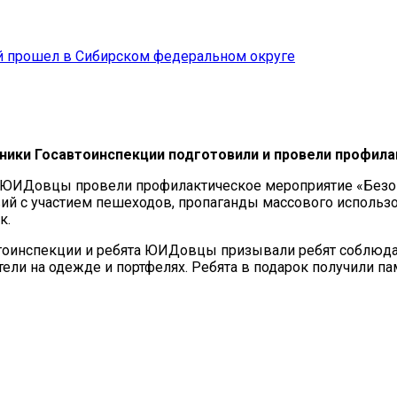
й прошел в Сибирском федеральном округе
ники Госавтоинспекции подготовили и провели профил
 ЮИДовцы провели профилактическое мероприятие «Безоп
й с участием пешеходов, пропаганды массового использ
к.
втоинспекции и ребята ЮИДовцы призывали ребят соблюд
тели на одежде и портфелях. Ребята в подарок получили 