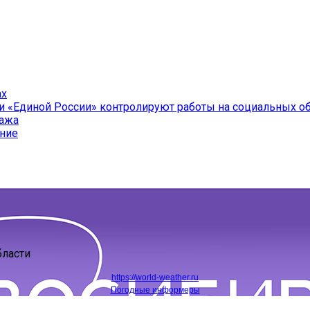
ах
и «Единой России» контролируют работы на социальных о
ража
ение
бласти
https://world-weather.ru
Погодные информеры