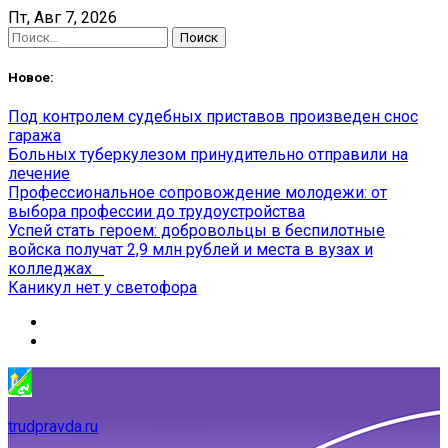
Skip
Пт, Авг 7, 2026
to
Найти:
content
Новое:
Под контролем судебных приставов произведен снос
гаража
Больных туберкулезом принудительно отправили на
лечение
Профессиональное сопровождение молодежи: от
выбора профессии до трудоустройства
Успей стать героем: добровольцы в беспилотные
войска получат 2,9 млн рублей и места в вузах и
колледжах
Каникул нет у светофора
trudpravda.ru