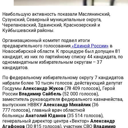
Наибольшую активность показали Маслянинский,
Сузунский, Северный муниципальные округа,
Черепановский, Здвинский, Краснозерский и
Куйбышевский районы.
Организационный комитет подвел итоги
предварительного голосования
«Единой России»
в
Новосибирской области. К процедуре был допущен 81
кандидат, из них по партийному списку 44 кандидата, по
одномандатным избирательным округам – 37
кандидатов.
По федеральному избирательному округу 7 кандидатов
набрали более 10 тысяч голосов: действующий депутат
Госдумы
Александр Жуков
(78 409 голосов)
,
Герой
России
Владимир Сайбель
(52 000 голосов),
заместитель руководителя федерального казначейства,
выпускник НВВКУ
Александр Михайлик
(36
777 голосов), главный врач областной
больницы
Анатолий Юданов
(35 514 голосов),
генеральный директор центра «Вектор»
Александр
Агафонов
(30 815 голосов), участник СВО
Владимир