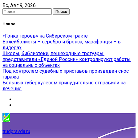
Skip
Вс, Авг 9, 2026
to
Найти:
content
Новое:
«Гонка героев» на Сибирском тракте
Волейболисты – серебро и бронза, марафонцы – в
лидерах
Школы, библиотеки, пешеходные тротуары:
представители «Единой России» контролируют работы
на социальных объектах
Под контролем судебных приставов произведен снос
гаража
Больных туберкулезом принудительно отправили на
лечение
trudpravda.ru