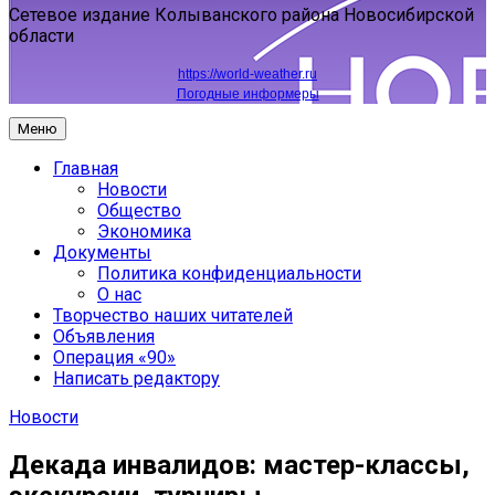
Сетевое издание Колыванского района Новосибирской
области
https://world-weather.ru
Погодные информеры
Меню
Главная
Новости
Общество
Экономика
Документы
Политика конфиденциальности
О нас
Творчество наших читателей
Объявления
Операция «90»
Написать редактору
Новости
Декада инвалидов: мастер-классы,