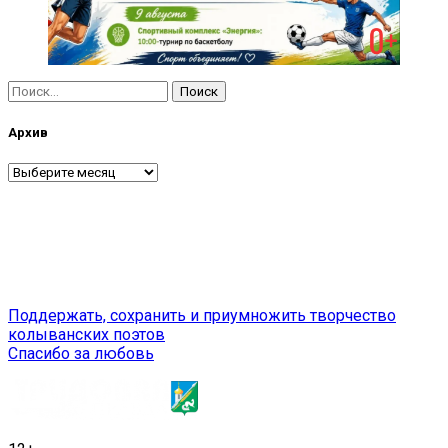
Найти:
Архив
Архив
Навигация
Поддержать, сохранить и приумножить творчество
колыванских поэтов
по
Спасибо за любовь
записям