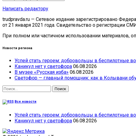
Написать редактору
trudpravda.ru — Сетевое издание зарегистрировано Феде
от 21 января 2021 года. Свидетельство о регистрации СМ
При полном или частичном использовании материалов, опу
Новости региона
Успей стать героем: добровольцы в беспилотные во
Каникул нет у светофора
06.08.2026
В музее «Русская изба»
06.08.2026
Светофор — главный помощник: как в Колывани обу
Найти:
Все новости
Успей стать героем: добровольцы в беспилотные во
Каникул нет у светофора
06.08.2026