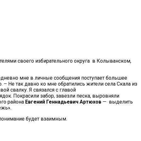
ителями своего избирательного округа в Колыванском,
едневно мне в личные сообщения поступает большее
. – Не так давно ко мне обратились жители села Скала из
ой свалку. Я связался с главой
ядок. Покрасили забор, завезли песка, выровняли
ого района
Евгений Геннадьевич Артюхов
— выделить
ежь».
о понимание будет взаимным.