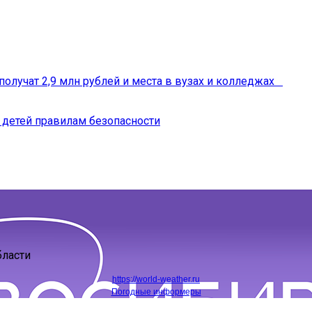
получат 2,9 млн рублей и места в вузах и колледжах
 детей правилам безопасности
бласти
https://world-weather.ru
Погодные информеры