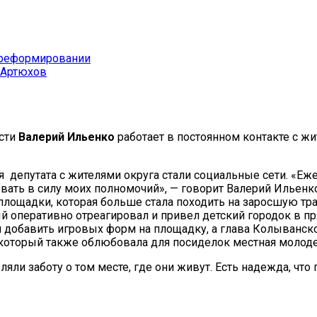
 реформировании
 Артюхов
асти
Валерий Ильенко
работает в постоянном контакте с ж
депутата с жителями округа стали социальные сети. «Еж
вать в силу моих полномочий», — говорит Валерий Ильенко
лощадки, которая больше стала походить на заросшую трав
ый оперативно отреагировал и привел детский городок в пр
л добавить игровых форм на площадку, а глава Колыванск
 который также облюбовала для посиделок местная молод
яли заботу о том месте, где они живут. Есть надежда, чт