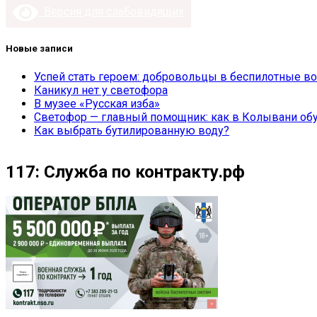
Версия для слабовидящих
Новые записи
Успей стать героем: добровольцы в беспилотные во
Каникул нет у светофора
В музее «Русская изба»
Светофор — главный помощник: как в Колывани обу
Как выбрать бутилированную воду?
117: Служба по контракту.рф