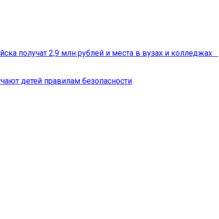
йска получат 2,9 млн рублей и места в вузах и колледжах
чают детей правилам безопасности