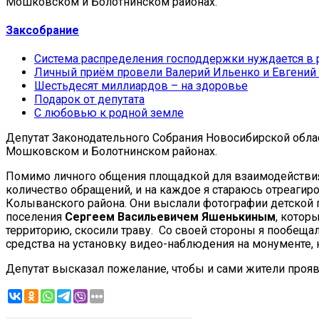
Мошковском и Болотнинском районах.
Заксобрание
Система распределения господдержки нуждается в
Личный приём провели Валерий Ильенко и Евгений
Шестьдесят миллиардов – на здоровье
Подарок от депутата
С любовью к родной земле
Депутат Законодательного Собрания Новосибирской обл
Мошковском и Болотнинском районах.
Помимо личного общения площадкой для взаимодействия 
количество обращений, и на каждое я стараюсь отреагиро
Колыванского района. Они выслали фотографии детской п
поселения
Сергеем Васильевичем Яшенькиным
, котор
территорию, скосили траву. Со своей стороны я пообеща
средства на установку видео-наблюдения на монументе,
Депутат высказал пожелание, чтобы и сами жители проявл