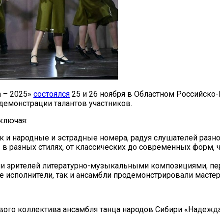
а – 2025»
состоялся
25 и 26 ноября в Областном Российск
демонстрации талантов участников.
ключая:
ак и народные и эстрадные номера, радуя слушателей разн
в разных стилях, от классических до современных форм,
и зрителей литературно-музыкальными композициями, пер
е исполнители, так и ансамбли продемонстрировали масте
ого коллектива ансамбля танца народов Сибири «Надежда»,