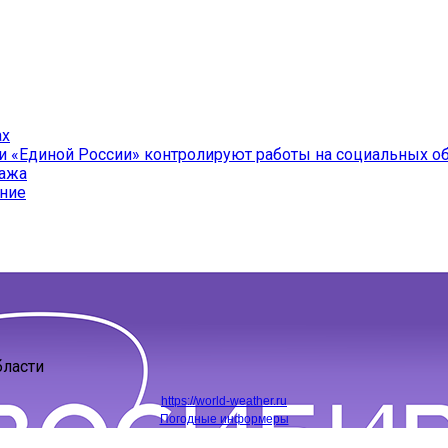
ах
и «Единой России» контролируют работы на социальных о
ража
ение
бласти
https://world-weather.ru
Погодные информеры