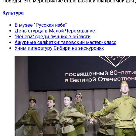
Победы. Это мероприятие стало важной платформой для 
Культура
В музее "Русская изба"
День огурца в Малой Черемшанке
"Венера" среди лучших в области
Ажурные салфетки: таловский мастер-класс
Учим литературу Сибири на экскурсиях