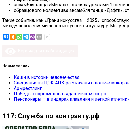
ансамбля танца «Мираж», стали лауреатами 1 степен
образцового коллектива ансамбля танца «Дафти», ст
Такие события, как «Грани искусства – 2025», способст
между поколениями через искусство и культуру. Мы увер
3
Версия для слабовидящих
Новые записи
Каши в истории человечества
Специалисты ЦОК АПК рассказали о пользе макарон
Армрестлинг
Победы спортсменов в адаптивном спорте
Пенсионеры – в лидерах плавания и легкой атлетик
117: Служба по контракту.рф