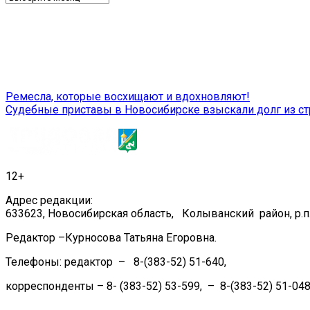
Навигация
Ремесла, которые восхищают и вдохновляют!
Судебные приставы в Новосибирске взыскали долг из с
по
записям
12+
Адрес редакции:
633623, Новосибирская область, Колыванский район, р.п.
Редактор –Курносова Татьяна Егоровна.
Телефоны: редактор – 8-(383-52) 51-640,
корреспонденты – 8- (383-52) 53-599, – 8-(383-52) 51-048