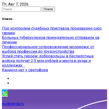
Skip
Пт, Авг 7, 2026
to
Найти:
content
Новое:
Под контролем судебных приставов произведен снос
гаража
Больных туберкулезом принудительно отправили на
лечение
Профессиональное сопровождение молодежи: от
выбора профессии до трудоустройства
Успей стать героем: добровольцы в беспилотные
войска получат 2,9 млн рублей и места в вузах и
колледжах
Каникул нет у светофора
trudpravda.ru