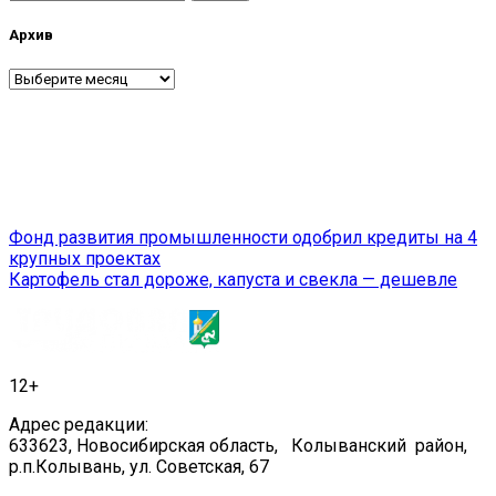
Архив
Архив
Навигация
Фонд развития промышленности одобрил кредиты на 4
крупных проектах
по
Картофель стал дороже, капуста и свекла — дешевле
записям
12+
Адрес редакции:
633623, Новосибирская область, Колыванский район,
р.п.Колывань, ул. Советская, 67