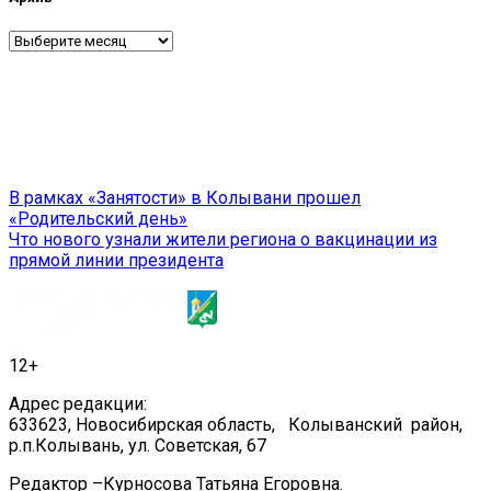
Архив
Навигация
В рамках «Занятости» в Колывани прошел
«Родительский день»
по
Что нового узнали жители региона о вакцинации из
записям
прямой линии президента
12+
Адрес редакции:
633623, Новосибирская область, Колыванский район,
р.п.Колывань, ул. Советская, 67
Редактор –Курносова Татьяна Егоровна.