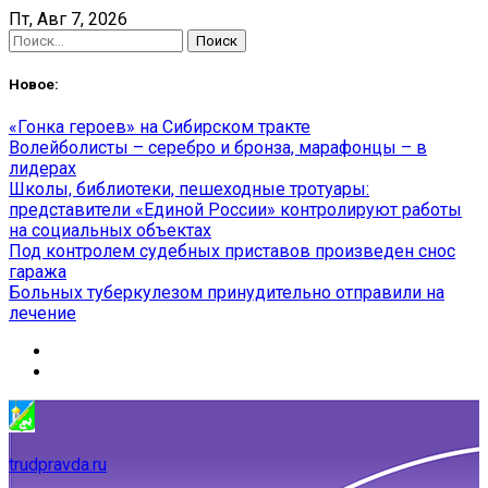
Skip
Пт, Авг 7, 2026
to
Найти:
content
Новое:
«Гонка героев» на Сибирском тракте
Волейболисты – серебро и бронза, марафонцы – в
лидерах
Школы, библиотеки, пешеходные тротуары:
представители «Единой России» контролируют работы
на социальных объектах
Под контролем судебных приставов произведен снос
гаража
Больных туберкулезом принудительно отправили на
лечение
trudpravda.ru