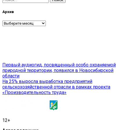
Архив
Архив
Навигация
Первый аудиогид, посвященный особо охраняемой
природной территории, появился в Новосибирской
по
области
записям
На 25% выросла выработка предприятий
сельскохозяйственной отрасли в рамках проекта
«Производительность труда»
12+