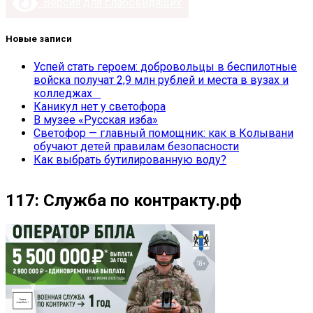
Версия для слабовидящих
Новые записи
Успей стать героем: добровольцы в беспилотные
войска получат 2,9 млн рублей и места в вузах и
колледжах
Каникул нет у светофора
В музее «Русская изба»
Светофор — главный помощник: как в Колывани
обучают детей правилам безопасности
Как выбрать бутилированную воду?
117: Служба по контракту.рф