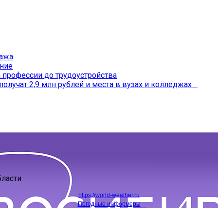
ража
ение
профессии до трудоустройства
получат 2,9 млн рублей и места в вузах и колледжах
бласти
https://world-weather.ru
Погодные информеры