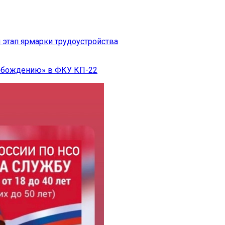
 этап ярмарки трудоустройства
вобождению» в ФКУ КП-22