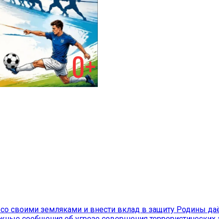
со своими земляками и внести вклад в защиту Родины даё
жные сообщения об угрозе совершения террористических 