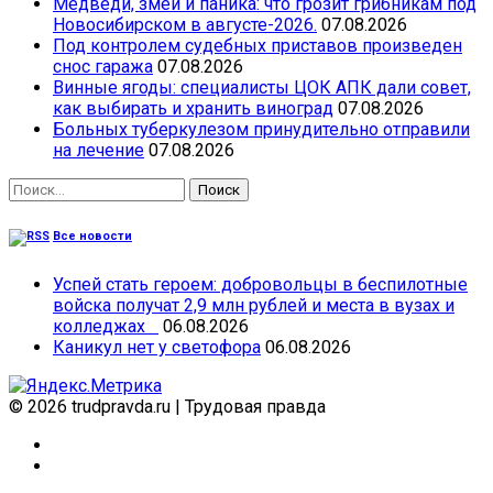
Медведи, змеи и паника: что грозит грибникам под
Новосибирском в августе-2026.
07.08.2026
Под контролем судебных приставов произведен
снос гаража
07.08.2026
Винные ягоды: специалисты ЦОК АПК дали совет,
как выбирать и хранить виноград
07.08.2026
Больных туберкулезом принудительно отправили
на лечение
07.08.2026
Найти:
Все новости
Успей стать героем: добровольцы в беспилотные
войска получат 2,9 млн рублей и места в вузах и
колледжах
06.08.2026
Каникул нет у светофора
06.08.2026
© 2026 trudpravda.ru
|
Трудовая правда