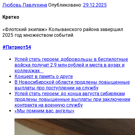
Любовь Павлухина
Опубликовано:
29.12.2025
Кратко
«Флотский экипаж» Колыванского района завершил
2025 год множеством событий.
#Патриот54
Успей стать героем: добровольцы в беспилотные
войска получат 2,9 млн рублей и места в вузах и
колледжах
Концерт в память о друге
В Новосибирской области продлены повышенные
выплаты про поступлении на службу
Успей стать героем: до конца августа сибирякам
продлены повышенные выплаты при заключении
контракта на военную службу
«Мы помним вас, ангелы»