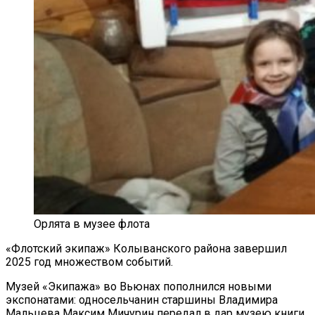
Орлята в музее флота
«Флотский экипаж» Колыванского района завершил
2025 год множеством событий.
Музей «Экипажа» во Вьюнах пополнился новыми
экспонатами: односельчанин старшины Владимира
Мальцева Максим Мичурин передал в дар музею книги