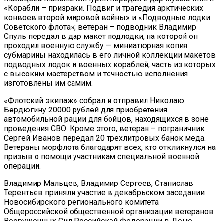
«Корабли – призраки. Подвиг и трагедия арктических
конвоев второй мировой войны» и «Подводные лодки
Советского флота»; ветеран – подводник Владимир
Спуль передал в дар макет подлодки, на которой он
проходил военную службу — миниатюрная копия
субмарины находилась в его личной коллекции макетов
подводных лодок и военных кораблей, часть из которых
с высоким мастерством и точностью исполнения
изготовлены им самим.
«Флотский экипаж» собрал и отправил Николаю
Бердюгину 20000 рублей для приобретения
автомобильной рации для бойцов, находящихся в зоне
проведения СВО. Кроме этого, ветеран – пограничник
Сергей Иванов передал 20 трехлитровых банок меда.
Ветераны морфлота благодарят всех, кто откликнулся на
призыв о помощи участникам специальной военной
операции.
Владимир Мальцев, Владимир Сергеев, Станислав
Терентьев приняли участие в декабрьском заседании
Новосибирского регионального комитета
Общероссийской общественной организации ветеранов
Вооруженных Сил Российской Федерации в Доме