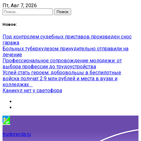
Skip
Пт, Авг 7, 2026
to
Найти:
content
Новое:
Под контролем судебных приставов произведен снос
гаража
Больных туберкулезом принудительно отправили на
лечение
Профессиональное сопровождение молодежи: от
выбора профессии до трудоустройства
Успей стать героем: добровольцы в беспилотные
войска получат 2,9 млн рублей и места в вузах и
колледжах
Каникул нет у светофора
trudpravda.ru