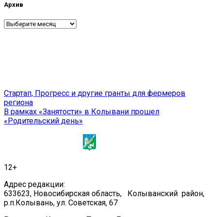
Архив
Архив
Навигация
Стартап, Прогресс и другие гранты для фермеров
региона
по
В рамках «Занятости» в Колывани прошел
записям
«Родительский день»
12+
Адрес редакции:
633623, Новосибирская область, Колыванский район,
р.п.Колывань, ул. Советская, 67