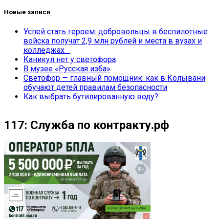
Новые записи
Успей стать героем: добровольцы в беспилотные
войска получат 2,9 млн рублей и места в вузах и
колледжах
Каникул нет у светофора
В музее «Русская изба»
Светофор — главный помощник: как в Колывани
обучают детей правилам безопасности
Как выбрать бутилированную воду?
117: Служба по контракту.рф