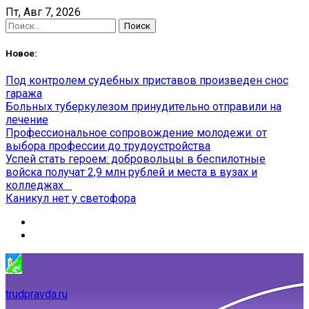
Skip
Пт, Авг 7, 2026
to
Найти:
content
Новое:
Под контролем судебных приставов произведен снос
гаража
Больных туберкулезом принудительно отправили на
лечение
Профессиональное сопровождение молодежи: от
выбора профессии до трудоустройства
Успей стать героем: добровольцы в беспилотные
войска получат 2,9 млн рублей и места в вузах и
колледжах
Каникул нет у светофора
trudpravda.ru