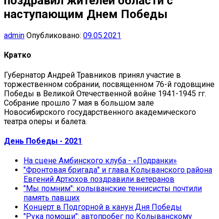
поздравил жителей области с
наступающим Днем Победы
admin
Опубликовано:
09.05.2021
Кратко
Губернатор Андрей Травников принял участие в
торжественном собрании, посвященном 76-й годовщине
Победы в Великой Отечественной войне 1941-1945 гг.
Собрание прошло 7 мая в большом зале
Новосибирского государственного академического
театра оперы и балета.
День Победы - 2021
На сцене Амбинского клуба - «Подранки»
"Фронтовая бригада" и глава Колыванского района
Евгений Артюхов поздравили ветеранов
"Мы помним": колыванские теннисисты почтили
память павших
Концерт в Подгорной в канун Дня Победы
"Рука помощи": автопробег по Колыванскому