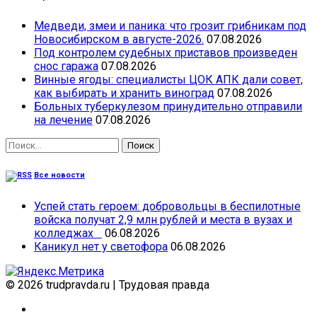
Медведи, змеи и паника: что грозит грибникам под
Новосибирском в августе-2026.
07.08.2026
Под контролем судебных приставов произведен
снос гаража
07.08.2026
Винные ягоды: специалисты ЦОК АПК дали совет,
как выбирать и хранить виноград
07.08.2026
Больных туберкулезом принудительно отправили
на лечение
07.08.2026
Найти:
Все новости
Успей стать героем: добровольцы в беспилотные
войска получат 2,9 млн рублей и места в вузах и
колледжах
06.08.2026
Каникул нет у светофора
06.08.2026
© 2026 trudpravda.ru
|
Трудовая правда