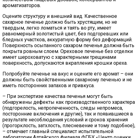
ароматизаторов.
Оцените структуру и внешний вид. Качественное
сахарное печенье должно быть хрустящим, но не
твердым, легко ломаться и таять во рту, имеет
равномерный золотистый цвет, без подгоревших или
бледных участков, аккуратную форму без деформаций.
Поверхность осыпанного сахаром печенья должна быть
покрыта ровным слоем. Ореховое печенье без отделки
имеет шероховатую с характерными трещинами
поверхность, допускаются вкрапления крошки ореха.
Попробуйте печенье на вкус и оцените его аромат – они
должны быть свойственными сахарному печенью и не
иметь посторонних запахов и привкуса.
– При экспертизе качества печенья могут быть
обнаружены дефекты как производственного характера
(подгорелость, непропеченность, следы непромеса,
посторонние включения и другие), так и появившиеся в
результате несоблюдения условий и сроков хранения
(прогорклость, затхлость, плесневение и тому подобное),
– отмечает главный специалист испытательной
лаборатории Алтайского филиала ФГБУ «Центр оценки