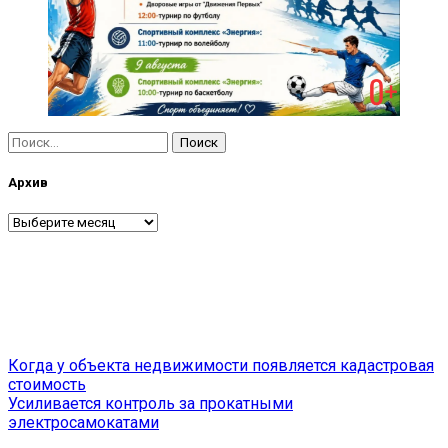
Найти:
Архив
Архив
Навигация
Когда у объекта недвижимости появляется кадастровая
стоимость
по
Усиливается контроль за прокатными
записям
электросамокатами