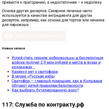
привести к пригоранию, а недостаточная – к недопеку.
Основа других десертов. Сахарное печенье часто
используется в качестве ингредиента для других
десертов, например, как основа для тортов или начинка
для пирожных.
Версия для слабовидящих
Новые записи
Успей стать героем: добровольцы в беспилотные
войска получат 2,9 млн рублей и места в вузах и
колледжах
Каникул нет у светофора
В музее «Русская изба»
Светофор — главный помощник: как в Колывани
обучают детей правилам безопасности
Как выбрать бутилированную воду?
117: Служба по контракту.рф