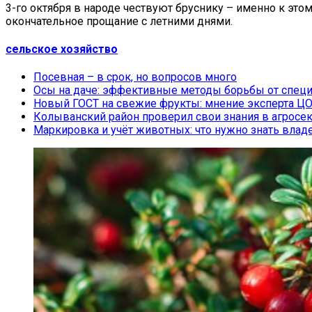
3-го октября в народе чествуют бруснику – именно к это
окончательное прощание с летними днями.
сельское хозяйство
Посевная – в срок, но вопросов много
Осы на даче: эффективные методы борьбы от спец
Новый ГОСТ на свежие фрукты: мнение эксперта Ц
Колыванский район проверил свои знания в агросе
Маркировка и учёт животных: что нужно знать вла