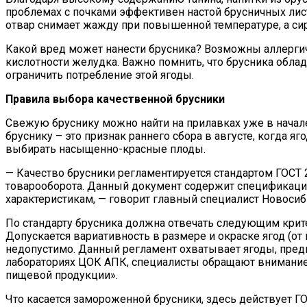
проблемах с почками эффективен настой брусничных ли
отвар снимает жажду при повышенной температуре, а си
Какой вред может нанести брусника? Возможны аллергич
кислотности желудка. Важно помнить, что брусника обл
ограничить потребление этой ягоды.
Правила выбора качественной брусники
Свежую бруснику можно найти на прилавках уже в начале
бруснику – это признак раннего сбора в августе, когда
выбирать насыщенно-красные плоды.
— Качество брусники регламентируется стандартом ГОСТ 
товарооборота. Данный документ содержит спецификации 
характеристикам, — говорит главный специалист Новос
По стандарту брусника должна отвечать следующим крите
Допускается вариативность в размере и окраске ягод (о
недопустимо. Данный регламент охватывает ягоды, предн
лабораториях ЦОК АПК, специалисты обращают внимание 
пищевой продукции».
Что касается замороженной брусники, здесь действует Г