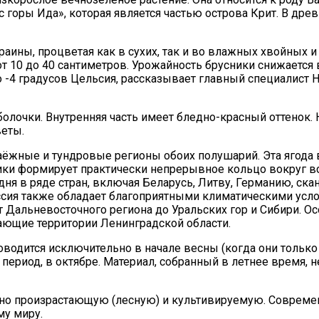
с горы Ида», которая является частью острова Крит. В др
аины, процветая как в сухих, так и во влажных хвойных и
от 10 до 40 сантиметров. Урожайность брусники снижается
 -4 градусов Цельсия, рассказывает главный специалист
оболочки. Внутренняя часть имеет бледно-красный оттенок.
веты.
ёжные и тундровые регионы обоих полушарий. Эта ягода вс
ники формирует практически непрерывное кольцо вокруг в
дня в ряде стран, включая Беларусь, Литву, Германию, ск
ия также обладает благоприятными климатическими услов
 Дальневосточного региона до Уральских гор и Сибири. О
гающие территории Ленинградской области.
водится исключительно в начале весны (когда они только
ериод, в октябре. Материал, собранный в летнее время, н
енно произрастающую (лесную) и культивируемую. Соврем
му миру.