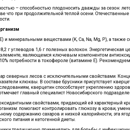
ностью – способностью плодоносить дважды за сезон: лет
азве что при продолжительной теплой осени. Отечественны
ости.
организм
E) и минеральными веществами (K, Ca, Na, Mg, P), а также
в, 8,2 г углеводов 1,6 г полезных волокон. Энергетическая
роэлементе, являющемся ключевым компонентом антиоксид
0% потребности в токофероле (витамине E). Рекомендуем
дар северных лесов с исключительными свойствами. Конце
казатели клюквы. В составе брусники присутствует кверц
следованиям, кверцетин способствует укреплению здоровь
— отмечает главный специалист Новосибирского подразде
ксидантными свойствами, придающий ей характерный крас
рганизм: помогают контролировать глюкозу в крови, умен
ому содержанию сахаров и низкой калорийности, эта яго
ского питания и кетогенной диеты.
усники традиционно применялись для борьбы с инфекцио