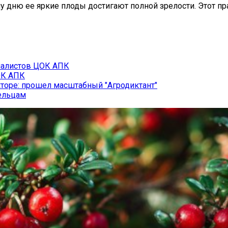
му дню ее яркие плоды достигают полной зрелости. Этот п
иалистов ЦОК АПК
ОК АПК
кторе: прошел масштабный "Агродиктант"
дельцам