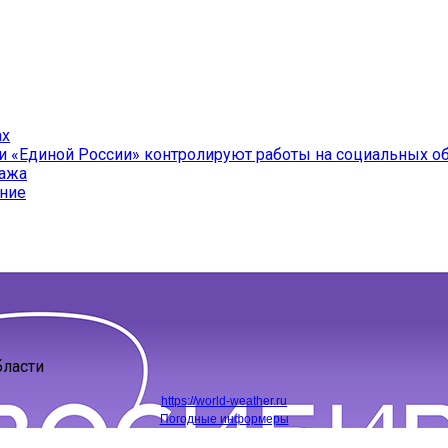
ах
и «Единой России» контролируют работы на социальных о
ража
ение
бласти
https://world-weather.ru
Погодные информеры