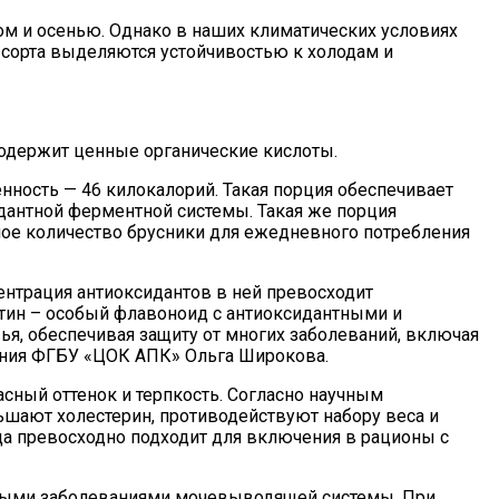
ом и осенью. Однако в наших климатических условиях
е сорта выделяются устойчивостью к холодам и
 содержит ценные органические кислоты.
 ценность — 46 килокалорий. Такая порция обеспечивает
антной ферментной системы. Такая же порция
ое количество брусники для ежедневного потребления
нтрация антиоксидантов в ней превосходит
етин – особый флавоноид с антиоксидантными и
я, обеспечивая защиту от многих заболеваний, включая
ления ФГБУ «ЦОК АПК» Ольга Широкова.
ный оттенок и терпкость. Согласно научным
ьшают холестерин, противодействуют набору веса и
да превосходно подходит для включения в рационы с
нными заболеваниями мочевыводящей системы. При