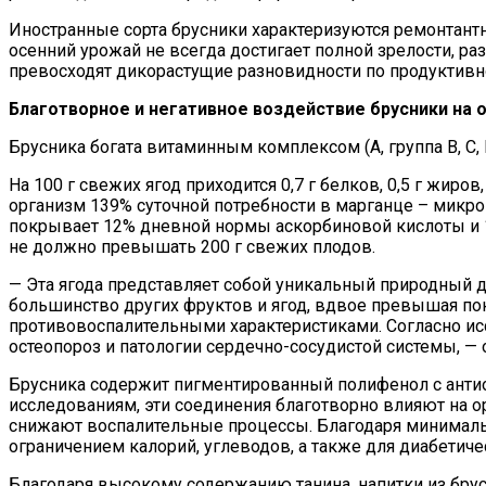
Иностранные сорта брусники характеризуются ремонтант
осенний урожай не всегда достигает полной зрелости, р
превосходят дикорастущие разновидности по продуктивн
Благотворное и негативное воздействие брусники на 
Брусника богата витаминным комплексом (A, группа B, C, 
На 100 г свежих ягод приходится 0,7 г белков, 0,5 г жиро
организм 139% суточной потребности в марганце – мик
покрывает 12% дневной нормы аскорбиновой кислоты и 1
не должно превышать 200 г свежих плодов.
— Эта ягода представляет собой уникальный природный 
большинство других фруктов и ягод, вдвое превышая по
противовоспалительными характеристиками. Согласно ис
остеопороз и патологии сердечно-сосудистой системы, 
Брусника содержит пигментированный полифенол с антио
исследованиям, эти соединения благотворно влияют на о
снижают воспалительные процессы. Благодаря минимальн
ограничением калорий, углеводов, а также для диабетиче
Благодаря высокому содержанию танина, напитки из бр