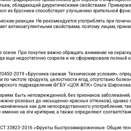
стьев, обладающий диуретическими свойствами. Приверж
роп из брусники способствует улучшению зрительной функ
еские реакции. Не рекомендуется употреблять при почечн
адает антикоагулянтными свойствами, поэтому лицам, пр
 осени. При покупке важно обращать внимание на окраску
 ягода еще недостаточно созрела и не сформировала полны
20450-2019 «Брусника свежая. Технические условия», опре
по чистоте продукта, целостности ягод, отсутствию болез
ибирского подразделения ФГБУ «ЦОК АПК» Ольга Широкова
риям: быть неповрежденной, без признаков заболеваний, 
т нежно-розовых до насыщенно-красных оттенков), однако
азначенные как для непосредственного употребления, так
именно на эти критерии, а также определяют соответстви
ОСТ 33823-2016 «Фрукты быстрозамороженные. Общие техни