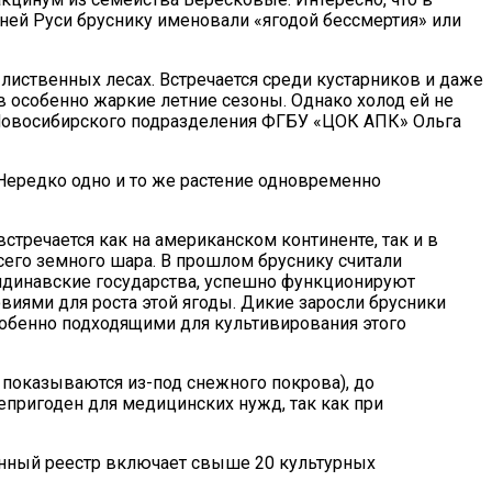
евней Руси бруснику именовали «ягодой бессмертия» или
 лиственных лесах. Встречается среди кустарников и даже
 в особенно жаркие летние сезоны. Однако холод ей не
 Новосибирского подразделения ФГБУ «ЦОК АПК» Ольга
 Нередко одно и то же растение одновременно
тречается как на американском континенте, так и в
сего земного шара. В прошлом бруснику считали
андинавские государства, успешно функционируют
иями для роста этой ягоды. Дикие заросли брусники
собенно подходящими для культивирования этого
 показываются из-под снежного покрова), до
епригоден для медицинских нужд, так как при
енный реестр включает свыше 20 культурных