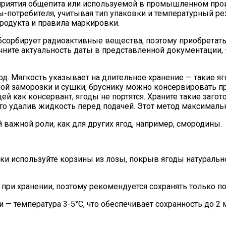
дприятия общепита или используемой в промышленном про
ы-потребителя, учитывая тип упаковки и температурный 
родукта и правила маркировки.
бсорбирует радиоактивные вещества, поэтому приобретать 
очните актуальность даты в представленной документации
д. Мягкость указывает на длительное хранение — такие яг
ой заморозки и сушки, бруснику можно консервировать п
 как консервант, ягоды не портятся. Храните такие загот
то удалив жидкость перед подачей. Этот метод максимальн
 важной роли, как для других ягод, например, смородины.
ки используйте корзины из лозы, покрыв ягоды натурально
 при хранении, поэтому рекомендуется сохранять только 
 — температура 3-5°C, что обеспечивает сохранность до 