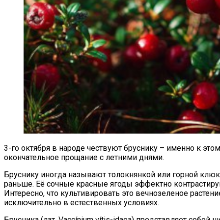
3-го октября в народе чествуют бруснику – именно к это
окончательное прощание с летними днями.
Бруснику иногда называют толокнянкой или горной клюкв
раньше. Её сочные красные ягоды эффектно контрастируют
Интересно, что культивировать это вечнозеленое растени
исключительно в естественных условиях.
Брусника (лат. Vaccínium vítis-idaea) представляет собо