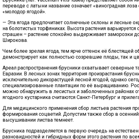
переводе с латыни название означает «виноградная лоза 
«молодор ягодой».
— Эта ягода предпочитает солнечные склоны и лесные окр
на болотистых торфяниках. Высота растения варьируется 
страшен – растение спокойно выдерживает заморозки до
Широкова.
Чем более зрелая ягода, тем ярче оттенок её блестящей 
демонстрирует как полностью созревшие плоды, так и ц
Ареал распространения брусники охватывает северные та
Евразии. В лесных зонах территория произрастания брус
исключительно дикорастущей лесной ягодой, однако сего
специализированные плантации по её выращиванию. Росс
можно обнаружить в лесистых и заболоченных районах от
ягодного кустарника считаются Санкт-Петербург и приле
Для медицинского применения сбор листьев растения про
формирования соцветий. Допустим также сбор в осенний п
высушивании листва темнеет.
Брусника подразделяется в первую очередь на естеств
разновидностей и гибридных форм этого растения по все