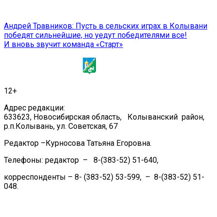
Навигация
Андрей Травников: Пусть в сельских играх в Колывани
победят сильнейшие, но уедут победителями все!
по
И вновь звучит команда «Старт»
записям
12+
Адрес редакции:
633623, Новосибирская область, Колыванский район,
р.п.Колывань, ул. Советская, 67
Редактор –Курносова Татьяна Егоровна.
Телефоны: редактор – 8-(383-52) 51-640,
корреспонденты – 8- (383-52) 53-599, – 8-(383-52) 51-
048.